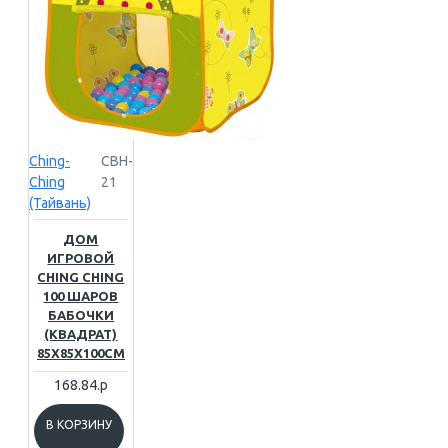
Ching-
CBH-
Ching
21
(Тайвань)
ДОМ
ИГРОВОЙ
CHING CHING
100 ШАРОВ
БАБОЧКИ
(КВАДРАТ)
85Х85Х100СМ
168.84.р
В КОРЗИНУ