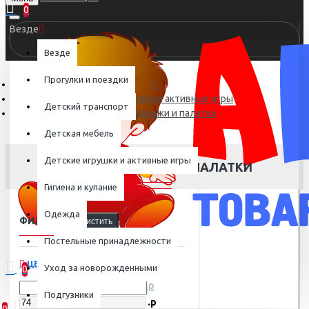
0
Везде
Везде
Прогулки и поездки
Детские игрушки и активные игры
Детский транспорт
Игровые домики и палатки
Детская мебель
Детские игрушки и активные игры
ИГРОВЫЕ ДОМИКИ И ПАЛАТКИ
Гигиена и купание
Одежда
ФИЛЬТР
Очистить
Постельные принадлежности
ЦЕНА
Уход за новорожденными
0
0 товар(ов) - 0.00.р
Подгузники
.р